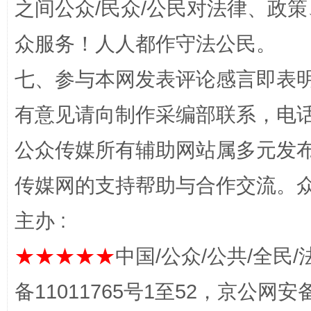
之间公众/民众/公民对法律、政
众服务！人人都作守法公民。
七、参与本网发表评论感言即表明
有意见请向制作采编部联系，电话：0
公众传媒所有辅助网站属多元发
这是一记警钟！
谢
传媒网的支持帮助与合作交流。
主办 :
★★★★★
中国/公众/公共/全民/
备11011765号1至52，京公网安备：