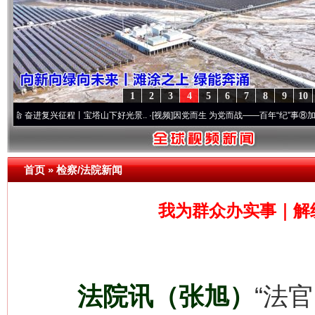
1
2
3
4
5
6
7
8
9
10
复兴征程丨宝塔山下好光景..
·[视频]
因党而生 为党而战——百年“纪”事⑧加强纪律..
·[
首页
»
检察/法院新闻
我为群众办实事｜解
法院讯（张旭）
“法