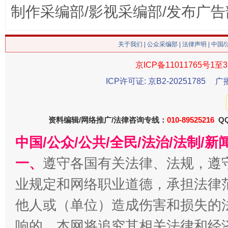
制作采编部/影视采编部/发布广告
今
在谋一域中谋全局
关于我们
|
公众采编部
|
法律声明
| 中国
京ICP备11011765号1至3
ICP许可证: 京B2-20251785
广
资料编辑/网络推广/法律咨询专线：
010-89525216
QQ
中国/公众/公共/全民/法治/法制/
习近平的博鳌关键词
魏明亮
一、
遵守各国有关法律、法规，遵
业规定和网络职业道德，承担法律
他人或（单位）造成伤害和损失的
响的，本网将追究其相关法律和经