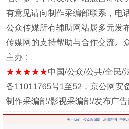
有意见请向制作采编部联系，电话：0
公众传媒所有辅助网站属多元发
网上购药对药下症？
传媒网的支持帮助与合作交流。
主办 :
★★★★★
中国/公众/公共/全民/
备11011765号1至52，京公网安备：
制作采编部/影视采编部/发布广告
这是一记警钟！
谢
关于我们
|
公众采编部
|
法律声明
| 中国