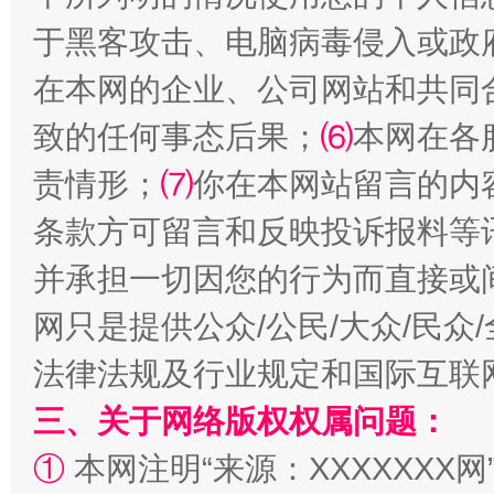
于黑客攻击、电脑病毒侵入或政
在本网的企业、公司网站和共同
致的任何事态后果；
⑹
本网在各
揭批美国五大"原罪"
"炒
责情形；
⑺
你在本网站留言的内
条款方可留言和反映投诉报料等
并承担一切因您的行为而直接或
网只是提供公众/公民/大众/民
法律法规及行业规定和国际互联
三、关于网络版权权属问题：
解纷+调解+退费，一次搞定
①
本网注明“来源：XXXXXXX网