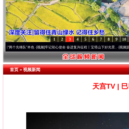
1
2
3
4
5
6
7
8
9
10
先锋队”本色
·[视频]
牢记初心使命 奋进复兴征程丨宝塔山下好光景..
·[视频]
因党而生 为
首页
»
视频新闻
天宫TV |