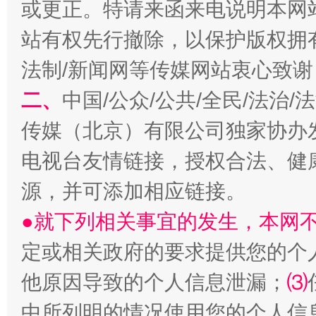
或更正。特请来函来电说明本网
习近平的博鳌关键词
站有权先行撤除，以保护版权拥有者
魏明亮
法制/新闻网等传媒网站衷心致谢
二、
中国/公众/公共/全民/法治
传媒（北京）有限公司独家协办
电视台友情链接，授权合法、健
源，并可添加相应链接。
生
●就下列相关事宜的发生，本网
“刷贴”乱象丛生
定或相关政府的要求提供您的个
他原因导致的个人信息泄漏；
⑶
中所列明的情况使用您的个人信