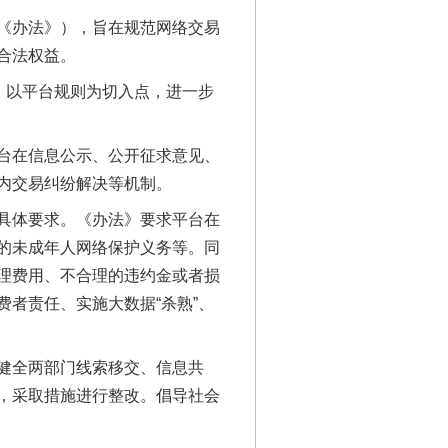
“神药”背后的真相
《办法》），旨在规范网络交易
合法权益。
，以平台规则为切入点，进一步
台在信息公示、公开征求意见、
内交易纠纷解决等机制。
具体要求。《办法》要求平台在
的未成年人网络保护义务等。同
理费用、不合理的违约金或者损
法官巧妙执行解纠纷
者责任、实施大数据“杀熟”、
健全两部门线索移交、信息共
，采取措施进行整改。倡导社会