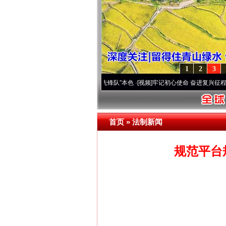
1
2
3
变雪域高原..
·[视频]
永葆“两个先锋队”本色
·[视频]
牢记初心使命 奋进复兴征程丨宝塔山
首页
»
法制新闻
规范平台