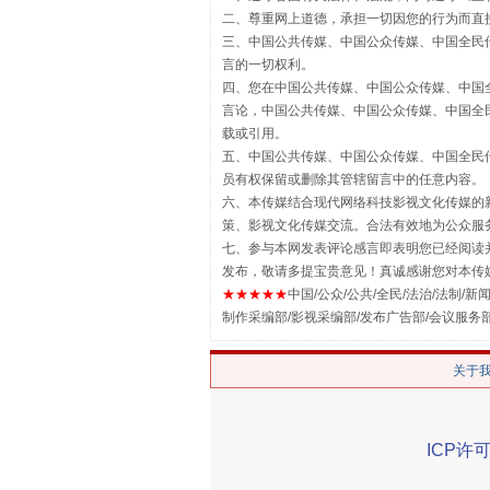
揭批美国五大"原罪"
二、尊重网上道德，承担一切因您的行为而直
三、中国公共传媒、中国公众传媒、中国全民传媒China 
言的一切权利。
四、您在中国公共传媒、中国公众传媒、中国全民传媒Chin
言论，中国公共传媒、中国公众传媒、中国全民传媒China
载或引用。
五、中国公共传媒、中国公众传媒、中国全民传媒China 
员有权保留或删除其管辖留言中的任意内容。
六、本传媒结合现代网络科技影视文化传媒的新
策、影视文化传媒交流。合法有效地为公众服
七、参与本网发表评论感言即表明您已经阅读并
发布，敬请多提宝贵意见！真诚感谢您对本传
★★★★★
中国/公众/公共/全民/法治/法制/新闻
解纷+调解+退费，一次搞定
制作采编部/影视采编部/发布广告部/会议服务
关于
ICP许可