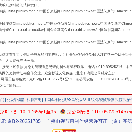
"炒鞋教程"里的骗局
接或间接引起的法律责任。
publics media/中国公众新闻China publics news/中国法制新闻Chinese l
a publics media/中国公众新闻China publics news/中国法制新闻Chinese
 publics media/中国公众新闻China publics news/中国法制新闻Chinese 
publics media/中国公众新闻China publics news/中国法制新闻Chinese l
媒体有生力，借助全球互联网主阵地，为社会/公众/民众/公民人才铺垫一个话语权平
务！人人都作守法公民。
接受上述条款,如您对管理有意见请向制作采编部联系，电话：010-89525216。
媒网的支持帮助与合作交流。众全影视文化传媒（北京）有限公司独家主办 :
珠宝鉴定乱象
网 经工信部备案：京ICP备11011765号1至52，京公网安备：11011202001678号
部/代理部敬上。
我们
|
公众采编部
|
法律声明
| 中国/法制/公共/全民/公众/农业/文化/视频/检察/法院/法治
京ICP备11011765号1至35
京公网安备 11010502051457
证: 京B2-20251785
广播电视节目制作经营许可证:（京）字第3