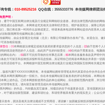
咨询专线：
010-89525216
QQ在线：3555333776 本传媒网律师团
和免责声明：
德，遵守中国互联网法律法规及行业规定和网络职业道德，承担法律范围内因你的网络
走近一线检察官
新闻造成社会影响的，本网将追究其相关法律和经济责任。维护各国宪法，保障公民的
我们，我们将在第一时间作出反映或更正。特请来函来电说明本网站提供内容系本人或
治/法制/新闻网等传媒网站衷心致谢！
新闻网等传媒网站，由众全影视文化传媒（北京）有限公司独家协办发布广告。欢迎合法、
并可添加相应链接。
律责任：⑴
本网根据法律规定或相关政府的要求提供您的个人信息；
⑵
由于您将个人
列明的情况使用您的个人信息，由此所产生的纠纷责任；
⑷
任何由于黑客攻击、电脑病
者的网站在内）；
⑸
因不可抗拒导致的任何事态后果；
⑹
本网在各服务条款及声明中列
有条款方可留言和反映投诉报料等讯息投稿，其证明你已经阅读本网条款并承担一切因
民众/全民话语权平台。本网根据中国互联网法律法规及行业规定和国际互联网有关规定
作品，版权均属于XXXXXXX网所有。本传媒网站拥有管理笔名和代表某些合作伙伴在
本网及本网所属网站的一切权力。你在本传媒网站留言板发表的评论和投稿，本网站有
本网上述作品。已经本网授权使用作品的单位或网站，应在授权范围内使用，并注明“来
藏房
除了知识还要"留白"
您对管理有意见，请向留言板管理员或向本传媒网站反映。
本传媒系列网站）的作品，均转载自其它媒体，转载目的在于传递更多信息，宣传国家的
，对于建设创新型国家、建设和谐社会、和谐世界都具有重大的现实意义；公众/公民/
显示发布，因涉及相关法律法规或不文明用语，请谅解！如因被反映投诉报料和投稿