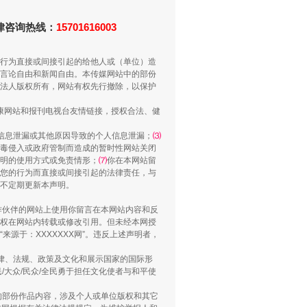
法律咨询热线：
15701616003
“谁都不怕”的他落马了
行为直接或间接引起的给他人或（单位）造
言论自由和新闻自由。本传媒网站中的部份
法人版权所有，网站有权先行撤除，以保护
健康网站和报刊电视台友情链接，授权合法、健
信息泄漏或其他原因导致的个人信息泄漏；
⑶
毒侵入或政府管制而造成的暂时性网站关闭
明的使用方式或免责情形；
⑺
你在本网站留
您的行为而直接或间接引起的法律责任，与
将不定期更新本声明。
合作伙伴的网站上使用你留言在本网站内容和反
权在网站内转载或修改引用。但未经本网授
源于：XXXXXXX网”。违反上述声明者，
用生命托举生命
法律、法规、政策及文化和展示国家的国际形
大众/民众/全民勇于担任文化使者与和平使
的部份作品内容，涉及个人或单位版权和其它