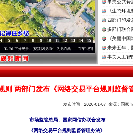
事关公共资
《生态环境
读
四部门印发
多部门联合
《美丽中国
4
5
6
7
8
9
10
11
12
13
14
15
未来五年，
下好光景..
·[视频]
因党而生 为党而战——百年“纪”事⑧加强纪律..
·[视频]
牢记初心使命 
事关人工智
规则 两部门发布《网络交易平台规则监督
发布时间：2026-01-07 来源：
国家
市场监管总局、国家网信办联合发布
《网络交易平台规则监督管理办法》