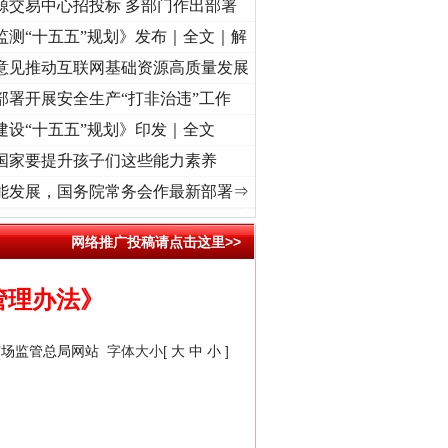
源交易中心招投标 多部门作出部署
监测“十五五”规划》发布｜全文｜解
意见推动互联网基础资源高质量发展
部署开展安全生产“打非治违”工作
建设“十五五”规划》印发｜全文
国家要提升孩子们这些能力素养
奋进复兴征程丨“转折之城”激荡..
·[视频]
牢记初心使命 奋进复兴征程丨红船起航处 潮起
能发展，国务院常务会作最新部署⇒
网络推广投稿请点击这里>>
管理办法》
市场监管总局网站
字体大小[
大
中
小
]