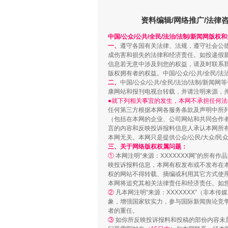
资料编辑/网络推广/法律
中国/公众/公共/全民/法治/法制/新闻网版权
站台名比不上好声名
一、
遵守各国有关法律、法规，遵守社会公
成伤害和损失的法律和经济责任。如投递假
信息若无意中涉及到您的权益，请及时联系
版权拥有者的权益。中国/公众/公共/全民/法
二、
中国/公众/公共/全民/法治/法制/
康网站和报刊电视台转载，并请注明来源，
●就下列相关事宜的发生，本网不承担任何法
任何第三方根据本网各服务条款及声明中所
（包括在本网的企业、公司网站和共同合作
言的内容和反映投诉报料信息人承认本网所
本网无关。本网只是提供公众/公民/大众/
三、关于网络版权权属问题：
①
本网注明“来源：XXXXXXX网”的所有
映投诉报料信息，本网有权发布或不发布在
权的网站不得转载、摘编或利用其它方式使用
漫山遍野的桃花与雪山、麦地、白
本网将追究其相关法律责任和经济责任。如
②
凡本网注明“来源：XXXXXXX”（非
象，增强国家软实力，参与国际新闻舆论竞争
者的重任。
③
如你所反映投诉报料和投稿的部份内容未