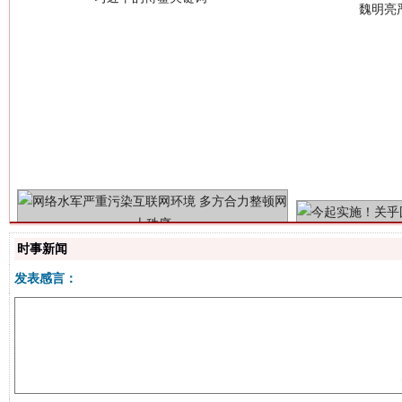
生
“刷贴”乱象丛生
时事新闻
发表感言：
揭批美国五大"原罪"
"炒