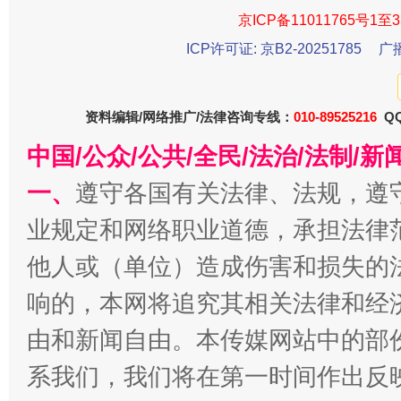
京ICP备11011765号1至3
今
在谋一域中谋全局
ICP许可证: 京B2-20251785
广
资料编辑/网络推广/法律咨询专线：
010-89525216
QQ
中国/公众/公共/全民/法治/法制/
一、
遵守各国有关法律、法规，遵
业规定和网络职业道德，承担法律
习近平的博鳌关键词
他人或（单位）造成伤害和损失的
魏明亮
响的，本网将追究其相关法律和经
由和新闻自由。本传媒网站中的部
系我们，我们将在第一时间作出反