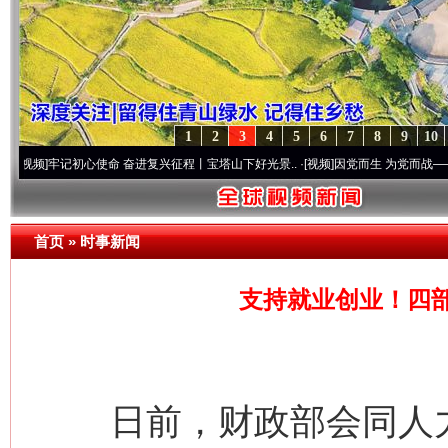
1
2
3
4
5
6
7
8
9
10
记初心使命 奋进复兴征程丨宝塔山下好光景..
·[视频]
因党而生 为党而战——百年“纪”事
首页
»
时事新闻
支持就业创业！四
日前，财政部会同人力